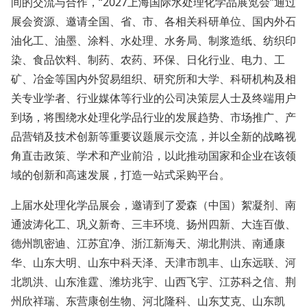
间的交流与合作，“2027上海国际水处理化学品展览会”通过
展会资源、邀请全国、省、市、各相关科研单位、国内外石
油化工、油墨、涂料、水处理、水务局、制浆造纸、纺织印
染、食品饮料、制药、农药、环保、日化行业、电力、工
矿、冶金等国内外贸易组织、研究所和大学、科研机构及相
关专业学者、行业媒体等行业的公司决策层人士及终端用户
到场，将围绕水处理化学品行业的发展趋势、市场推广、产
品营销及技术创新等重要议题展示交流，并以全新的战略视
角直击政策、学术和产业前沿，以此推动国家和企业在该领
域的创新和高速发展，打造一站式采购平台。
上届水处理化学品展会，邀请到了爱森（中国）絮凝剂、南
通波涛化工、巩义新奇、三丰环境、扬州四新、大连百傲、
德州凯密迪、江苏宜净、浙江新海天、湖北荆洪、南通康
华、山东大明、山东中科天泽、天津市凯丰、山东远联、河
北凯洪、山东淮霆、潍坊兆宇、山西飞宇、江苏科之信、荆
州欣祥瑞、东营康创生物、河北隆科、山东艾克、山东凯