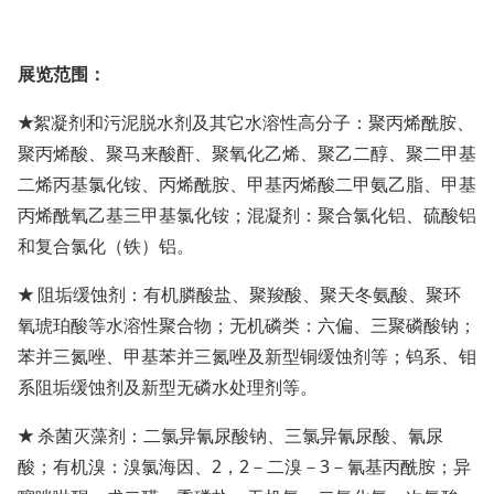
展览范围
：
★
絮凝剂和污泥脱水剂及其它水溶性高分子：聚丙烯酰胺、
聚丙烯酸、聚马来酸酐、聚氧化乙烯、聚乙二醇、聚二甲基
二烯丙基氯化铵、丙烯酰胺、甲基丙烯酸二甲氨乙脂、甲基
丙烯酰氧乙基三甲基氯化铵；混凝剂：聚合氯化铝、硫酸铝
和复合氯化（铁）铝。
★
阻垢缓蚀剂：有机膦酸盐、聚羧酸、聚天冬氨酸、聚环
氧琥珀酸等水溶性聚合物；无机磷类：六偏、三聚磷酸钠；
苯并三氮唑、甲基苯并三氮唑及新型铜缓蚀剂等；钨系、钼
系阻垢缓蚀剂及新型无磷水处理剂等。
★
杀菌灭藻剂：二氯异氰尿酸钠、三氯异氰尿酸、氰尿
酸；有机溴：溴氯海因、2，2－二溴－3－氰基丙酰胺；异