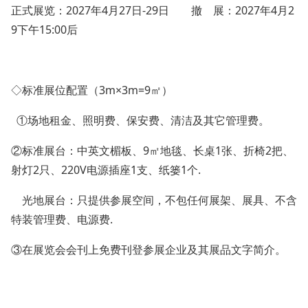
正式展览：2027年4月27日-29日 撤 展：2027年4月2
9下午15:00后
◇标准展位配置（3m×3m=9㎡）
①场地租金、照明费、保安费、清洁及其它管理费。
②标准展台：中英文楣板、9㎡地毯、长桌1张、折椅2把、
射灯2只、220V电源插座1支、纸篓1个.
光地展台：只提供参展空间，不包任何展架、展具、不含
特装管理费、电源费.
③在展览会会刊上免费刊登参展企业及其展品文字简介。